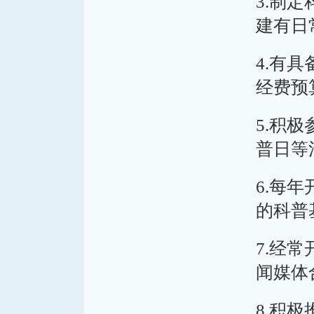
3.制
建有日
4.有
经费预
5.积
普日等
6.每
的科普
7.经
闻媒体
8.积