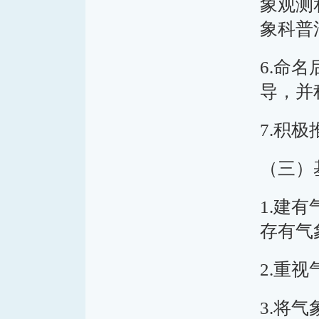
象观测
象科普
6.命
导，并
7.积
（三）
1.建
存有气
2.重
3.将