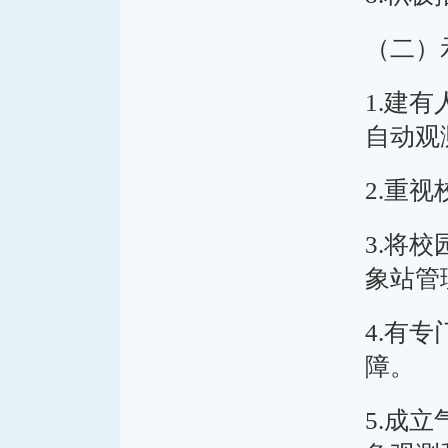
（二）
1.建
自动观
2.重
3.将
象站管
4.有
障。
5.成