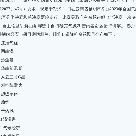
根据2023年气象科技活动周安排和《中国气象局办公室关于举办2023
2023〕46号）要求，现定于7月9-11日在云南省昆明市举办2023年全
比赛分半决赛和总决赛两轮进行。比赛采取自主命题讲解（半决赛、总决
。自主命题讲解由参赛选手自行确定气象科普内容命题进行讲解。随机
讲解内容应与题目密切相关。现将15道随机命题题目公布如下：
1.江淮气旋
2.西南涡
3.沙尘暴
4.华南前汛期
5.风云三号G星
6.相控阵雷达
7.超级单体
8.飑线
9.干热风
10.渍涝害
11.气候经济