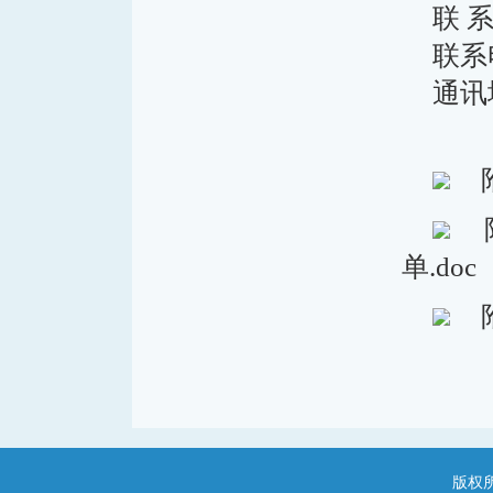
联 
联系电
通讯
单.doc
版权