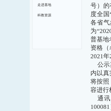
号）的
走进基地
度全国
科教资源
各省气
为“2
普基地
资格（
2021
公示
内以真
将按照
容进行
通讯
100