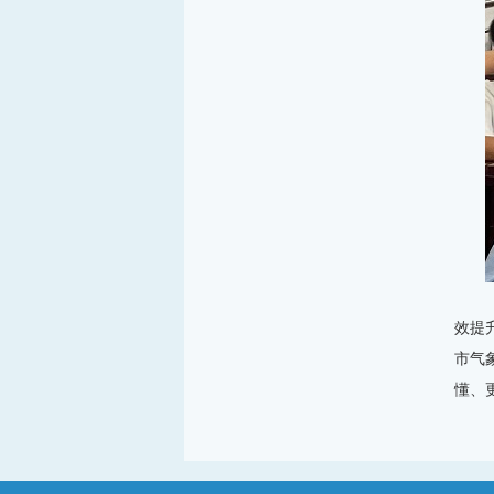
效提
市气
懂、