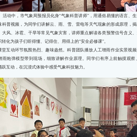
活动中，市气象局预报员化身“气象科普讲师”，用通俗易懂的语言、生
味科普视频，为同学们讲解云、雨、雪、雷电等天气现象的形成原理，揭
、大风、冰雹、干旱等常见气象灾害，讲师重点解读各类预警信号含义、
识转化为孩子们听得懂、记得住、用得上的“安全必修课”。
课堂互动环节氛围热烈、趣味盎然。科普团队播放人工增雨作业实景视频
增雨炮弹模型带到现场，细致讲解作业原理。同学们有序上前触摸观察
踊跃互动，在沉浸式体验中感受气象科技魅力。