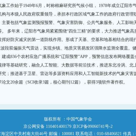
气象工作始于1949年6月，时称棉麻研究所气候小组， 1978年成立辽阳
机构与本级人民政府双重领导，承担本行政区域气象工作的政府行政管理
。主要包括气象监测预报预警、气象灾害防御、公共气象服务、人工影响
等。 多年来，辽阳市气象局紧紧围绕“四生三精”的要求，大力推进气象
发挥好防灾减灾的第一道防线作用。形成了天基、空基和地基相结合的现
X波段双偏振天气雷达，实现乡镇、地质灾害易发区强降水监测全覆盖。
，建成836个农村应急广播系统和“辽阳预警”APP，预警信息发布网络覆
规律等基础研究，融合人工智能、大数据等前沿技术，推进东北冷涡、北上
研究；推进基于卫星、雷达等多源资料应用和人工智能新技术的气象灾害
术论文20余篇（SCI收录3篇，核心期刊12篇），获得3项软件著作权。
版权所有 ：中国气象学会
京公网安备 110401400179 京ICP备09060741号-2
区中关村南大街46号 邮编：100081 联系电话：010-68406821 传真：010